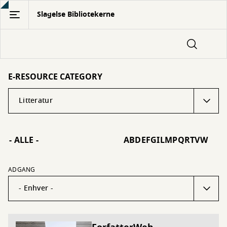
Gå
Slagelse Bibliotekerne
til
hovedindhold
E-RESOURCE CATEGORY
- ALLE -
A
B
D
E
F
G
I
L
M
P
Q
R
T
V
W
ADGANG