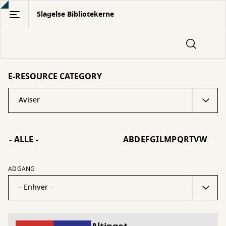
Gå
Slagelse Bibliotekerne
til
hovedindhold
E-RESOURCE CATEGORY
- ALLE -
A
B
D
E
F
G
I
L
M
P
Q
R
T
V
W
ADGANG