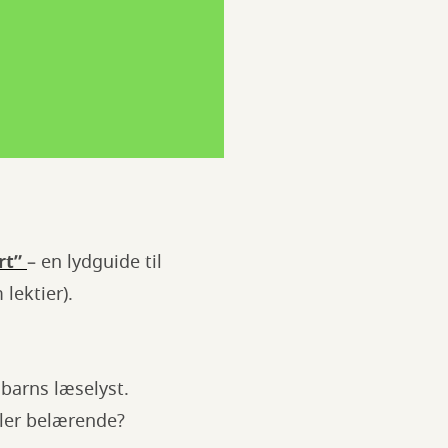
rt”
– en lydguide til
lektier).
barns læselyst.
ller belærende?