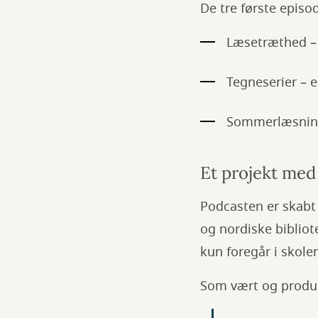
De tre første episo
Læsetræthed – 
Tegneserier – er
Sommerlæsning –
Et projekt med 
Podcasten er skabt
og nordiske bibliote
kun foregår i skole
Som vært og produce