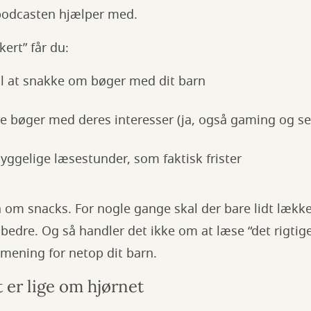
 podcasten hjælper med.
ert” får du:
til at snakke om bøger med dit barn
ble bøger med deres interesser (ja, også gaming og ser
 hyggelige læsestunder, som faktisk frister
å om snacks. For nogle gange skal der bare lidt lækker
bedre. Og så handler det ikke om at læse “det rigtig
r mening for netop dit barn.
t er lige om hjørnet