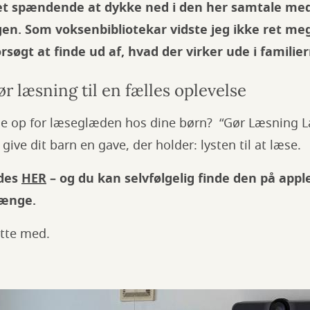
et spændende at dykke ned i den her samtale med
en. Som voksenbibliotekar vidste jeg ikke ret meg
orsøgt at finde ud af, hvad der virker ude i familier
r læsning til en fælles oplevelse
krue op for læseglæden hos dine børn?
“Gør Læsning L
l give dit barn en gave, der holder: lysten til at læse.
ndes
HER
– og du kan selvfølgelig finde den på apple
længe.
lytte med.