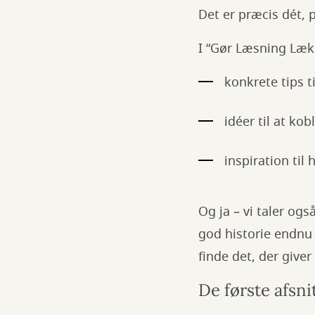
Det er præcis dét,
I “Gør Læsning Lækk
konkrete tips 
idéer til at ko
inspiration til
Og ja – vi taler ogs
god historie endnu 
finde det, der give
De første afsni