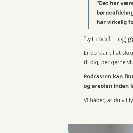
“Det har vær
børneafdeling
har virkelig f
Lyt med – og gø
Er du klar til at s
til dig, der gerne vi
Podcasten kan fi
og ereolen inden 
Vi håber, at du vil 