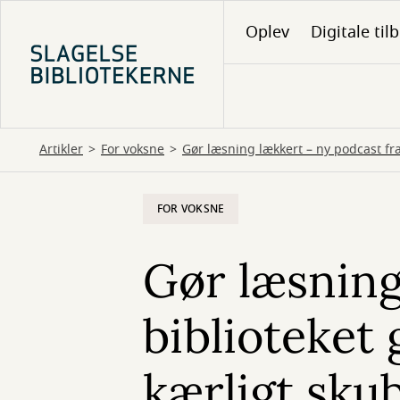
Gå
Oplev
Digitale til
til
hovedindhold
Artikler
For voksne
Gør læsning lækkert – ny podcast fra
FOR VOKSNE
Gør læsning
biblioteket 
kærligt sku