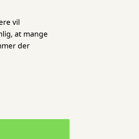
re vil
mlig, at mange
ommer der