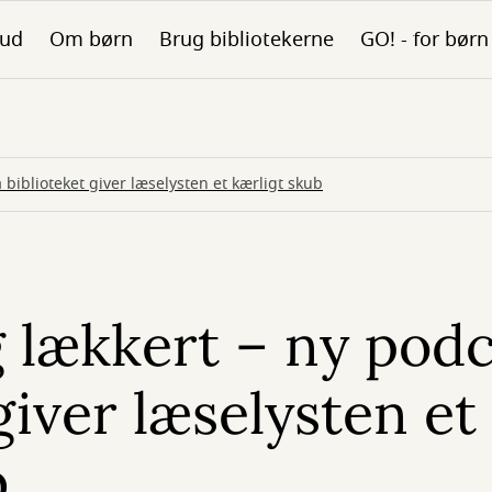
bud
Om børn
Brug bibliotekerne
GO! - for børn
 biblioteket giver læselysten et kærligt skub
 lækkert – ny podc
giver læselysten et
b