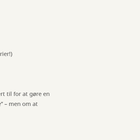
ier!)
t til for at gøre en
e” – men om at