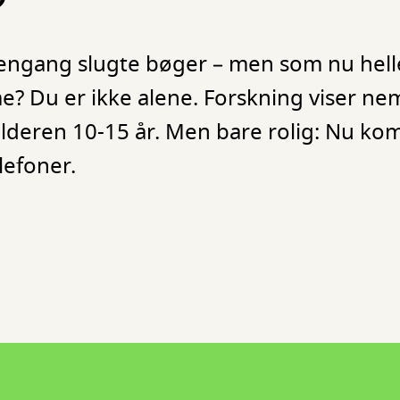
 engang slugte bøger – men som nu helle
me? Du er ikke alene. Forskning viser ne
 alderen 10-15 år. Men bare rolig: Nu k
lefoner.