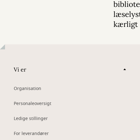
bibliot
læselys
kærligt
Vi er
Organisation
Personaleoversigt
Ledige stillinger
For leverandører