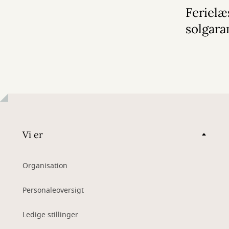
Feriel
solgara
Vi er
Organisation
Personaleoversigt
Ledige stillinger