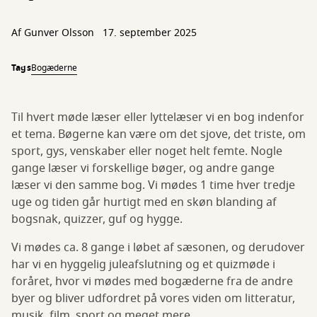
Af
Gunver Olsson
17. september 2025
Tags
Bogæderne
Til hvert møde læser eller lyttelæser vi en bog indenfor
et tema. Bøgerne kan være om det sjove, det triste, om
sport, gys, venskaber eller noget helt femte. Nogle
gange læser vi forskellige bøger, og andre gange
læser vi den samme bog. Vi mødes 1 time hver tredje
uge og tiden går hurtigt med en skøn blanding af
bogsnak, quizzer, guf og hygge.
Vi mødes ca. 8 gange i løbet af sæsonen, og derudover
har vi en hyggelig juleafslutning og et quizmøde i
foråret, hvor vi mødes med bogæderne fra de andre
byer og bliver udfordret på vores viden om litteratur,
musik, film, sport og meget mere.