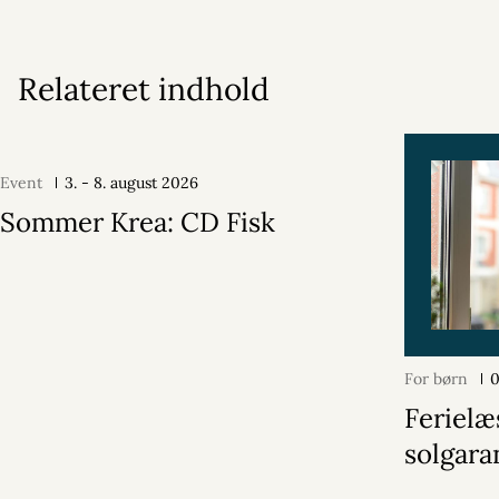
Relateret indhold
Event
3. - 8. august 2026
Sommer Krea: CD Fisk
For børn
0
Feriel
solgara