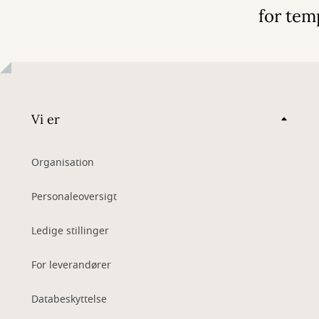
for tem
Vi er
Organisation
Personaleoversigt
Ledige stillinger
For leverandører
Databeskyttelse