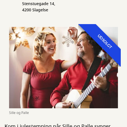
Stenstuegade 14,
4200 Slagelse
UDSOLGT
Sille og Palle
Kom i julestemning når Sille og Palle synger