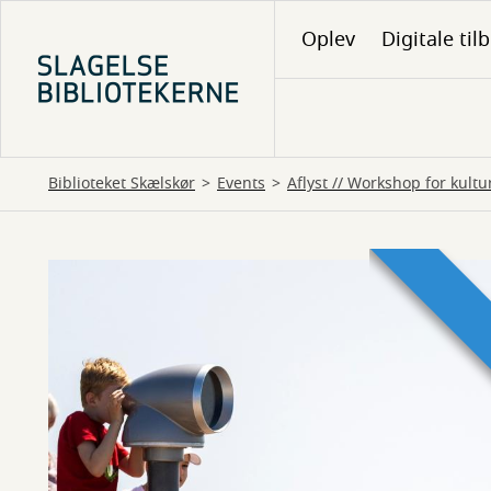
Gå
Oplev
Digitale til
til
hovedindhold
Biblioteket Skælskør
Events
Aflyst // Workshop for kult