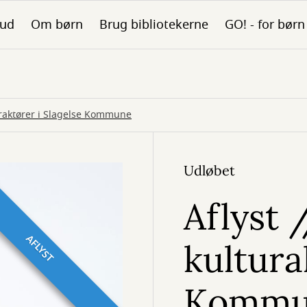
bud
Om børn
Brug bibliotekerne
GO! - for børn
uraktører i Slagelse Kommune
Udløbet
Aflyst 
AFLYST
kultura
Kommu