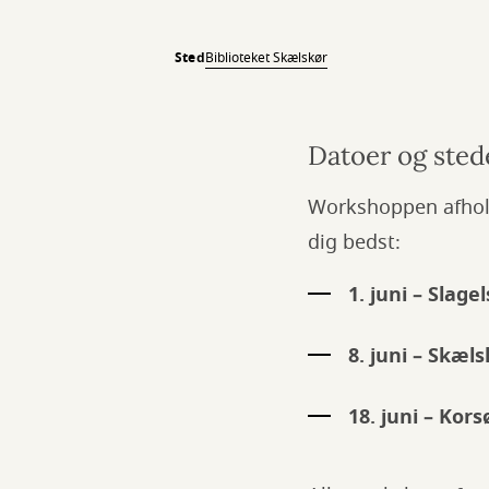
Sted
Biblioteket Skælskør
Datoer og sted
Workshoppen afhold
dig bedst:
1. juni – Slage
8. juni – Skæls
18. juni – Kors