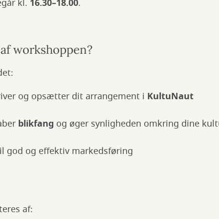
går kl.
16.30–18.00
.
 af workshoppen?
det:
iver og opsætter dit arrangement i
KultuNaut
aber
blikfang
og øger synligheden omkring dine kultu
til god og effektiv markedsføring
eres af: