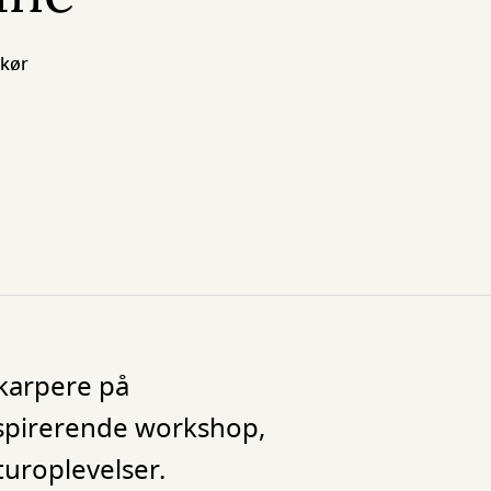
skør
skarpere på
inspirerende workshop,
turoplevelser.