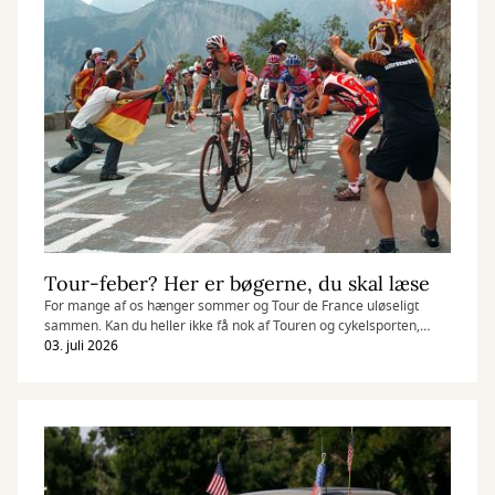
Tour-feber? Her er bøgerne, du skal læse
For mange af os hænger sommer og Tour de France uløseligt
sammen. Kan du heller ikke få nok af Touren og cykelsporten,
findes der heldigvis masser af gode bøger.
03. juli 2026