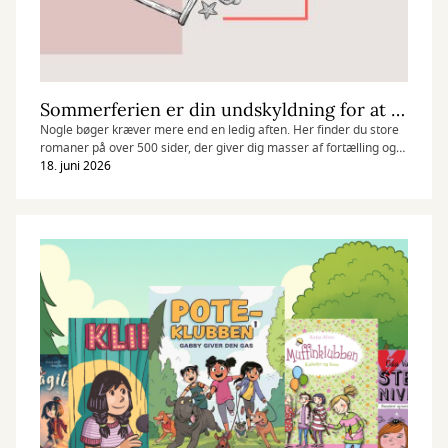
Sommerferien er din undskyldning for at læse en mursten
Nogle bøger kræver mere end en ledig aften. Her finder du store
romaner på over 500 sider, der giver dig masser af fortælling og
fordybelse til hele ferien.
18. juni 2026