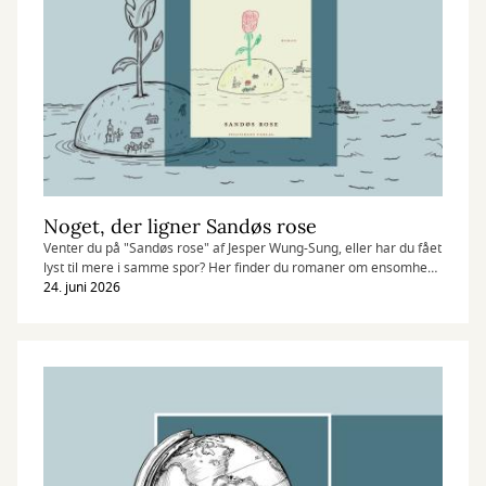
Noget, der ligner Sandøs rose
Venter du på "Sandøs rose" af Jesper Wung-Sung, eller har du fået
lyst til mere i samme spor? Her finder du romaner om ensomhed,
længsel og historier, der bliver set fra nye vinkler.
24. juni 2026