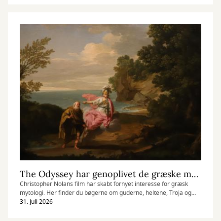
The Odyssey har genoplivet de græske myter
Christopher Nolans film har skabt fornyet interesse for græsk
mytologi. Her finder du bøgerne om guderne, heltene, Troja og
Odysseus' lange rejse hjem.
31. juli 2026