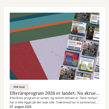
FOR ALLE
Efterårsprogram 2026 er landet: Nu skruer vi ned for tempoet
Efterårets program er landet, og selvom temaet er "Ned i tempo",
har vi ikke ligget på den lade side. Tværtimod har vi sammensat et
program fyldt med oplevelser, der giver plads til fordybelse,
07. august 2026