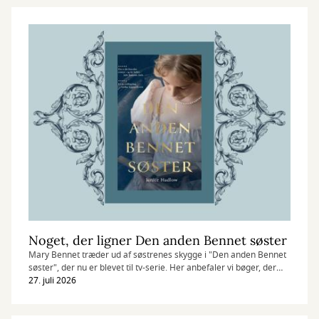
Noget, der ligner Den anden Bennet søster
Mary Bennet træder ud af søstrenes skygge i "Den anden Bennet
søster", der nu er blevet til tv-serie. Her anbefaler vi bøger, der
digter videre på Jane Austens klassikere.
27. juli 2026