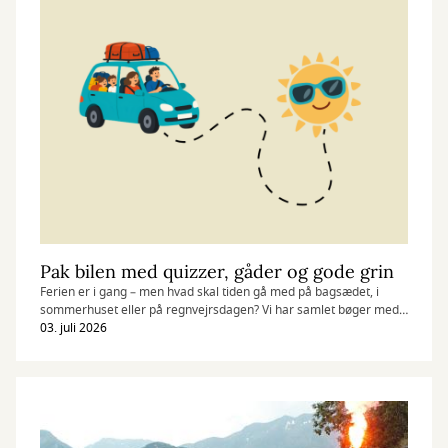
Pak bilen med quizzer, gåder og gode grin
Ferien er i gang – men hvad skal tiden gå med på bagsædet, i
sommerhuset eller på regnvejrsdagen? Vi har samlet bøger med
lege, quizzer, gåder og mysterier, der kan underholde både børn
03. juli 2026
og voksne.