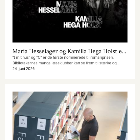
Maria Hesselager og Kamilla Hega Holst er nomineret til DR Romanprisen 2027
”I mit hus” og "C" er de første nominerede til romanprisen.
Bibliotekernes mange læseklubber kan se frem til stærke og
foruroligende læseoplevelser.
24. juni 2026