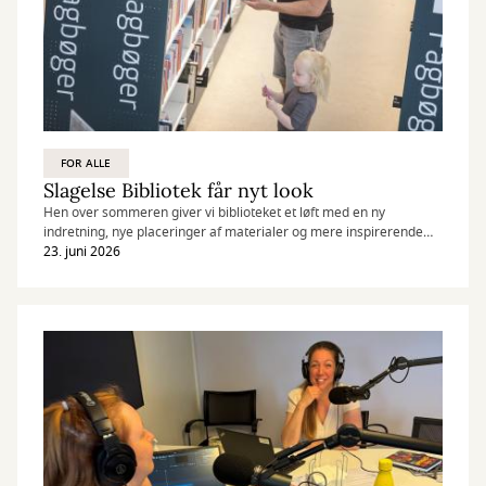
FOR ALLE
Slagelse Bibliotek får nyt look
Hen over sommeren giver vi biblioteket et løft med en ny
indretning, nye placeringer af materialer og mere inspirerende
områder for både børn, unge og voksne.
23. juni 2026