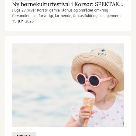
Ny børnekulturfestival i Korsør: SPEKTAKEL!
I uge 27 bliver Korsør gamle rådhus og området omkring
forvandlet til et farverigt, larmende, fantasifuldt og helt igennem
vidunderligt kaos – på den bedst tænkelige måde. Her er det
15. juni 2026
nemlig børnene, der bestemmer!