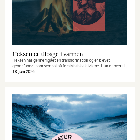
Heksen er tilbage i varmen
Heksen har gennemgået en transformation og er blevet
genopfundet som symbol på feministisk aktivisme. Hun er overalt,
men ikke nødvendigvis på Sankt Hans-bålet.
18. juni 2026