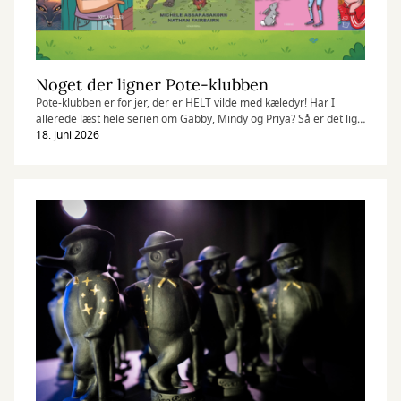
Noget der ligner Pote-klubben
Pote-klubben er for jer, der er HELT vilde med kæledyr! Har I
allerede læst hele serien om Gabby, Mindy og Priya? Så er det lige
her, I finder noget, der ligner. Der er nemlig masser af bøger,
18. juni 2026
tegneserier og graphic novels for dyrevenner og om stærke
venskaber – alt sammen til børn i aldersgruppen 9-14 år.