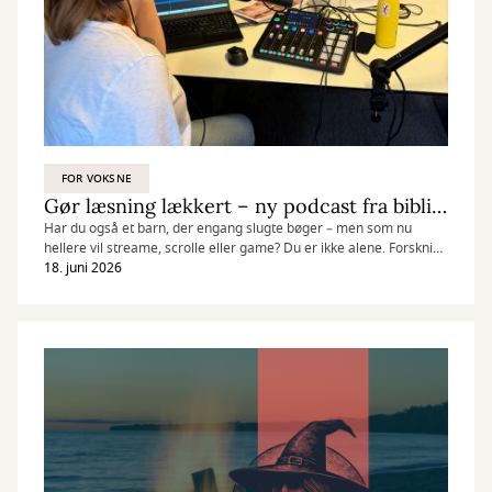
FOR VOKSNE
Gør læsning lækkert – ny podcast fra biblioteket giver læselysten et kærligt skub
Har du også et barn, der engang slugte bøger – men som nu
hellere vil streame, scrolle eller game? Du er ikke alene. Forskning
viser nemlig, at mange børn mister læselysten i alderen 10-15 år.
18. juni 2026
Men bare rolig: Nu kommer der hjælp direkte i dine øretelefoner.