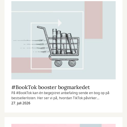
#BookTok booster bogmarkedet
På #BookTok kan én begejstret anbefaling sende en bog op på
bestsellerlisten. Her ser vi på, hvordan TikTok påvirker
bogmarkedet – og hvilke titler læserne kaster sig over lige nu.
27. juli 2026