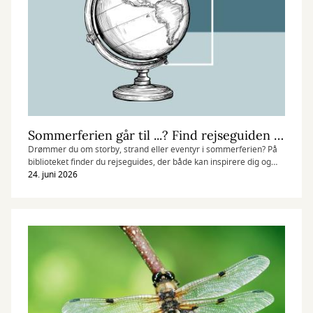
Sommerferien går til ...? Find rejseguiden til din ferie
Drømmer du om storby, strand eller eventyr i sommerferien? På
biblioteket finder du rejseguides, der både kan inspirere dig og
hjælpe dig med at planlægge turen.
24. juni 2026