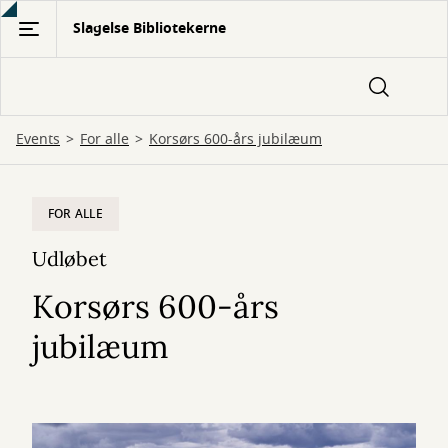
Gå
Slagelse Bibliotekerne
til
hovedindhold
Events
For alle
Korsørs 600-års jubilæum
FOR ALLE
Udløbet
Korsørs 600-års
jubilæum