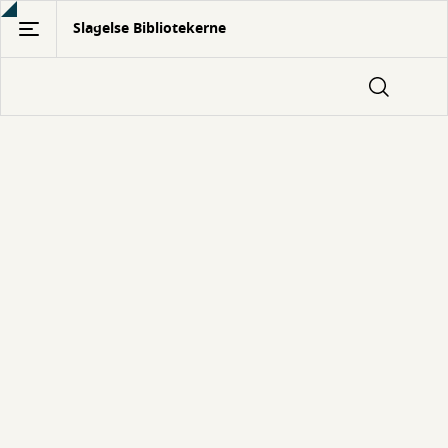
Gå
Slagelse Bibliotekerne
til
hovedindhold