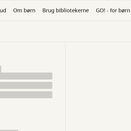
bud
Om børn
Brug bibliotekerne
GO! - for børn