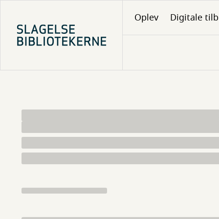
Gå
Oplev
Digitale til
til
hovedindhold