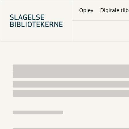
Gå
Oplev
Digitale til
til
hovedindhold