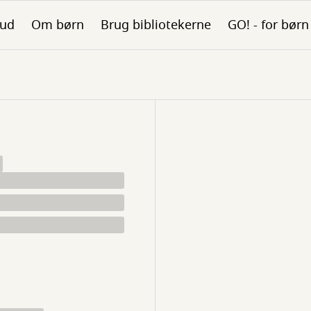
bud
Om børn
Brug bibliotekerne
GO! - for børn