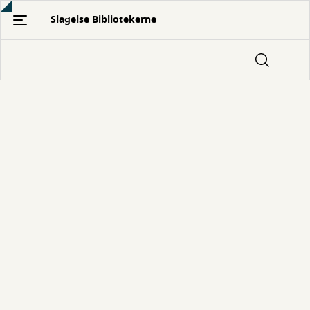
Gå
Slagelse Bibliotekerne
til
hovedindhold