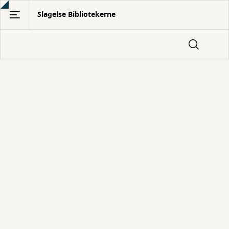
Gå
Slagelse Bibliotekerne
til
hovedindhold