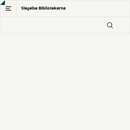
Gå
Slagelse Bibliotekerne
til
hovedindhold