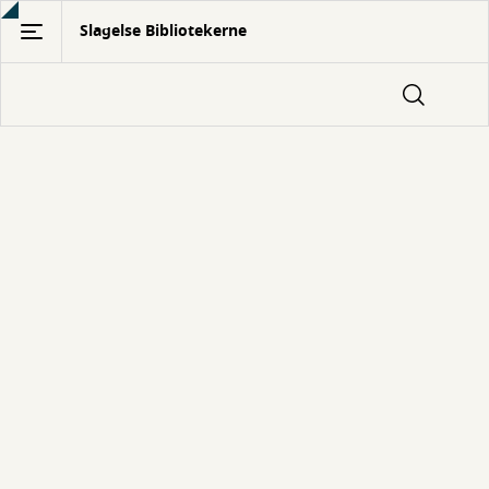
Gå
Slagelse Bibliotekerne
til
hovedindhold