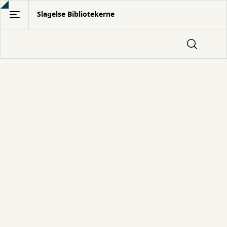
Gå
Slagelse Bibliotekerne
til
hovedindhold