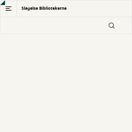
Gå
Slagelse Bibliotekerne
til
hovedindhold