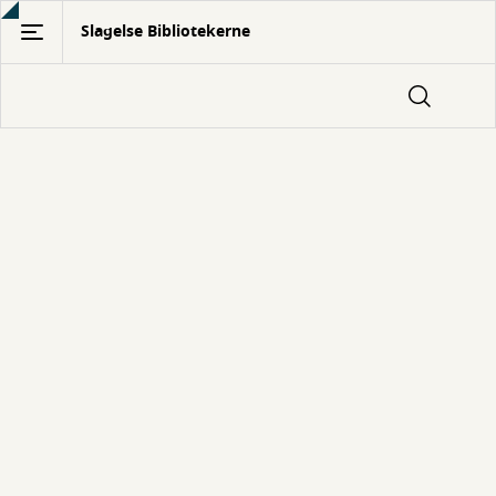
Gå
Slagelse Bibliotekerne
til
hovedindhold