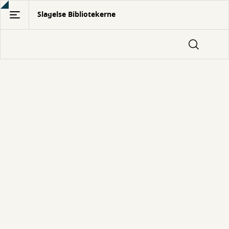
Gå
Slagelse Bibliotekerne
til
hovedindhold