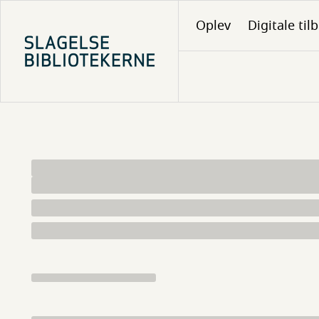
Gå
Oplev
Digitale til
til
hovedindhold