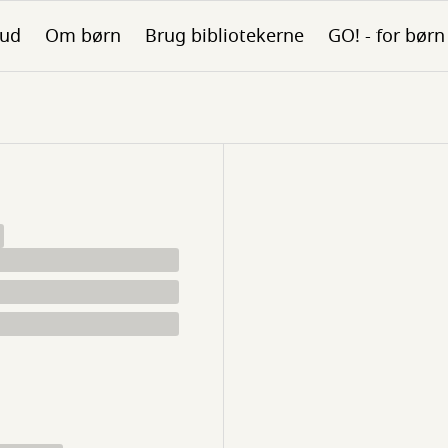
bud
Om børn
Brug bibliotekerne
GO! - for børn