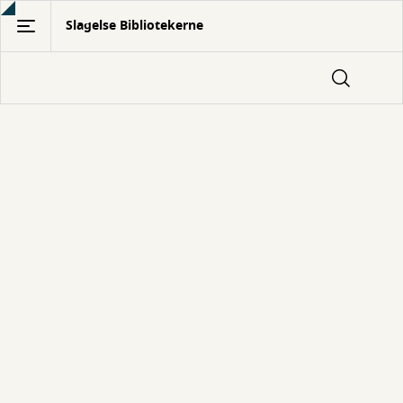
Gå
Slagelse Bibliotekerne
til
hovedindhold