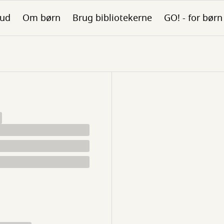
bud
Om børn
Brug bibliotekerne
GO! - for børn