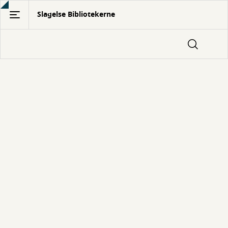
Gå
Slagelse Bibliotekerne
til
hovedindhold