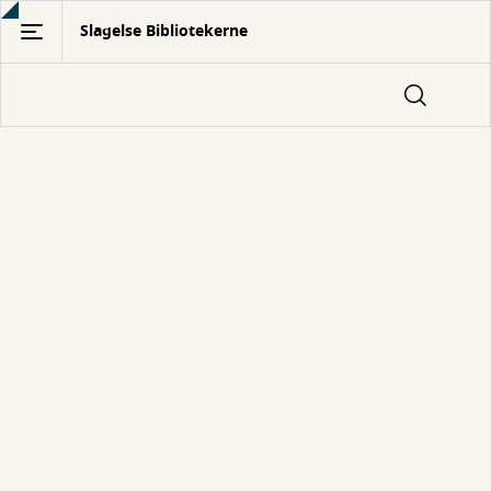
Gå
Slagelse Bibliotekerne
til
hovedindhold