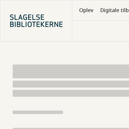
Gå
Oplev
Digitale til
til
hovedindhold