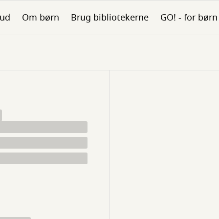
bud
Om børn
Brug bibliotekerne
GO! - for børn