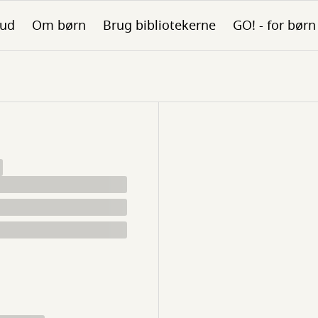
bud
Om børn
Brug bibliotekerne
GO! - for børn