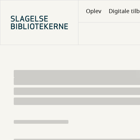
Gå
Oplev
Digitale til
til
hovedindhold