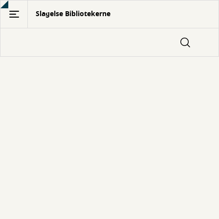
Gå
Slagelse Bibliotekerne
til
hovedindhold