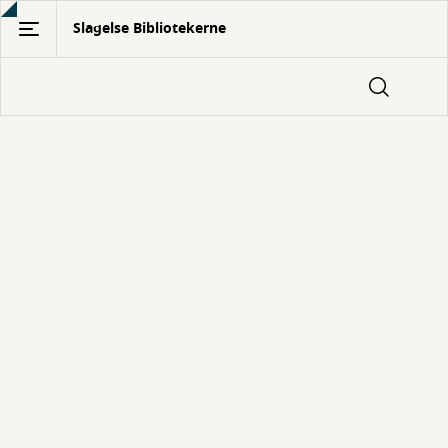
Gå
Slagelse Bibliotekerne
til
hovedindhold