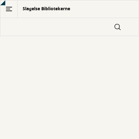
Gå
Slagelse Bibliotekerne
til
hovedindhold