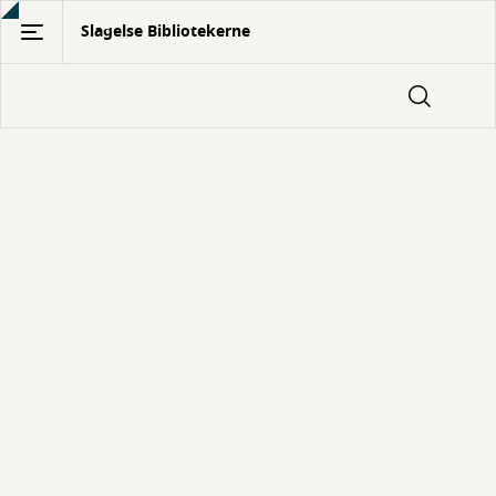
Gå
Slagelse Bibliotekerne
til
hovedindhold