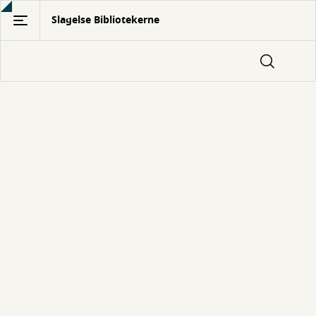
Gå
Slagelse Bibliotekerne
til
hovedindhold