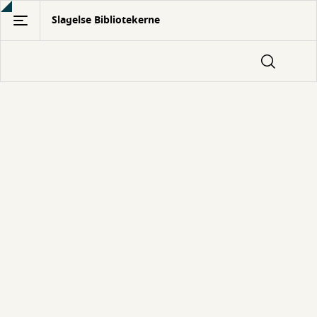
Gå
Slagelse Bibliotekerne
til
hovedindhold