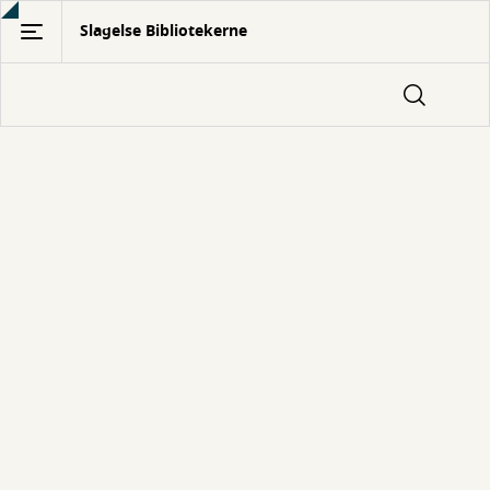
Gå
Slagelse Bibliotekerne
til
hovedindhold