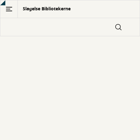
Gå
Slagelse Bibliotekerne
til
hovedindhold