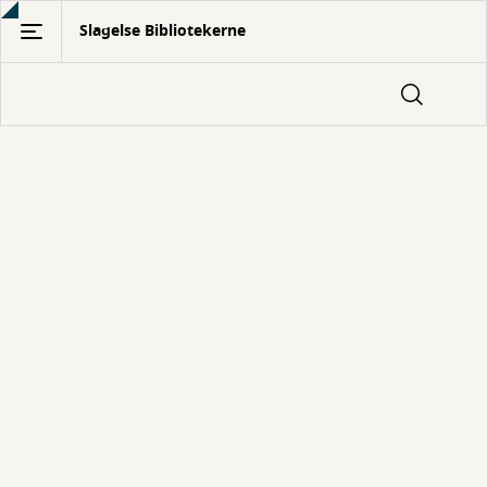
Gå
Slagelse Bibliotekerne
til
hovedindhold