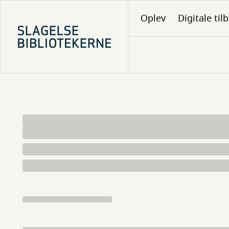
Gå
Oplev
Digitale til
til
hovedindhold