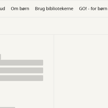
bud
Om børn
Brug bibliotekerne
GO! - for børn