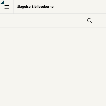
Gå
Slagelse Bibliotekerne
til
hovedindhold