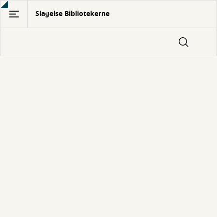
Gå
Slagelse Bibliotekerne
til
hovedindhold