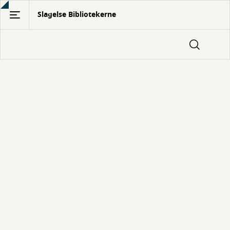
Gå
Slagelse Bibliotekerne
til
hovedindhold