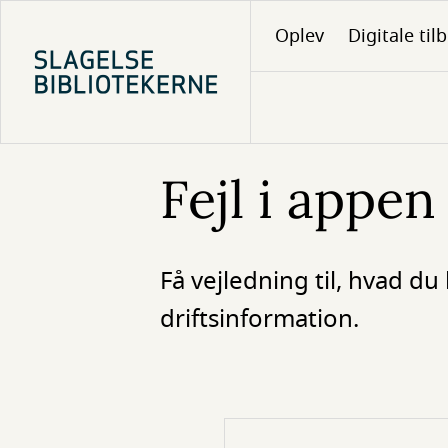
Gå
Oplev
Digitale til
til
hovedindhold
Fejl i appen
Få vejledning til, hvad du
driftsinformation.