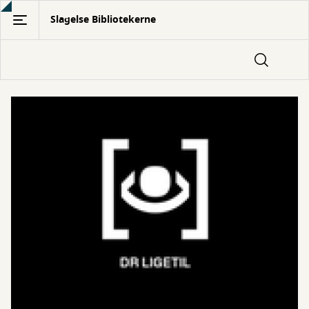
Gå
Slagelse Bibliotekerne
til
hovedindhold